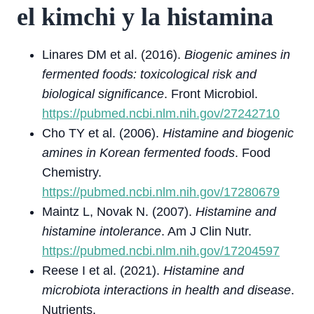
el kimchi y la histamina
Linares DM et al. (2016).
Biogenic amines in
fermented foods: toxicological risk and
biological significance
. Front Microbiol.
https://pubmed.ncbi.nlm.nih.gov/27242710
Cho TY et al. (2006).
Histamine and biogenic
amines in Korean fermented foods
. Food
Chemistry.
https://pubmed.ncbi.nlm.nih.gov/17280679
Maintz L, Novak N. (2007).
Histamine and
histamine intolerance
. Am J Clin Nutr.
https://pubmed.ncbi.nlm.nih.gov/17204597
Reese I et al. (2021).
Histamine and
microbiota interactions in health and disease
.
Nutrients.