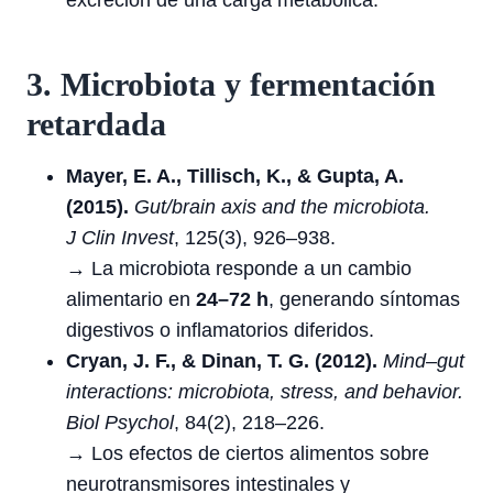
excreción de una carga metabólica.
3. Microbiota y fermentación
retardada
Mayer, E. A., Tillisch, K., & Gupta, A.
(2015).
Gut/brain axis and the microbiota.
J Clin Invest
, 125(3), 926–938.
→ La microbiota responde a un cambio
alimentario en
24–72 h
, generando síntomas
digestivos o inflamatorios diferidos.
Cryan, J. F., & Dinan, T. G. (2012).
Mind–gut
interactions: microbiota, stress, and behavior.
Biol Psychol
, 84(2), 218–226.
→ Los efectos de ciertos alimentos sobre
neurotransmisores intestinales y