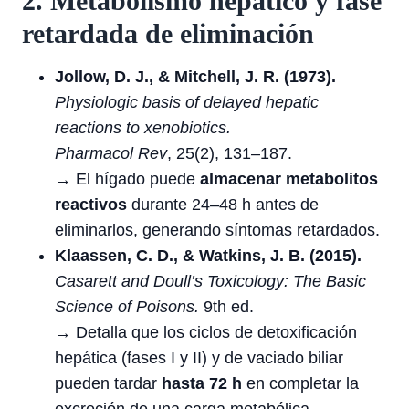
2. Metabolismo hepático y fase
retardada de eliminación
Jollow, D. J., & Mitchell, J. R. (1973).
Physiologic basis of delayed hepatic
reactions to xenobiotics.
Pharmacol Rev
, 25(2), 131–187.
→ El hígado puede
almacenar metabolitos
reactivos
durante 24–48 h antes de
eliminarlos, generando síntomas retardados.
Klaassen, C. D., & Watkins, J. B. (2015).
Casarett and Doull’s Toxicology: The Basic
Science of Poisons.
9th ed.
→ Detalla que los ciclos de detoxificación
hepática (fases I y II) y de vaciado biliar
pueden tardar
hasta 72 h
en completar la