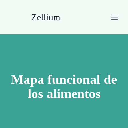
Saltar
al
Zellium
contenido
Mapa funcional de
los alimentos