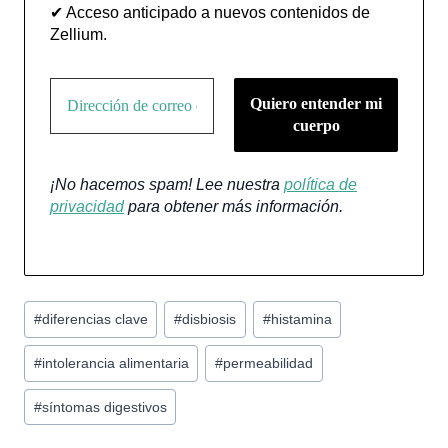
✔ Acceso anticipado a nuevos contenidos de
Zellium.
¡No hacemos spam! Lee nuestra
política de
privacidad
para obtener más información.
Etiquetas
#
diferencias clave
#
disbiosis
#
histamina
de
la
#
intolerancia alimentaria
#
permeabilidad
entrada:
#
síntomas digestivos