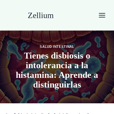
Saltar
al
Zellium
contenido
SALUD INTESTINAL
Tienes disbiosis o
intolerancia a la
histamina: Aprende a
distinguirlas