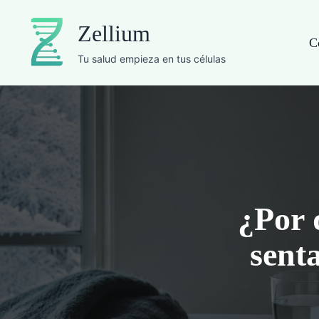
Saltar
Zellium
al
C
contenido
Tu salud empieza en tus células
¿Por 
sent