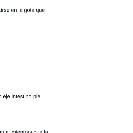
rse en la gota que
je intestino-piel.
taria, mientras que la